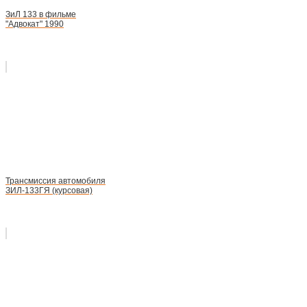
ЗиЛ 133 в фильме
"Адвокат" 1990
Трансмиссия автомобиля
ЗИЛ-133ГЯ (курсовая)